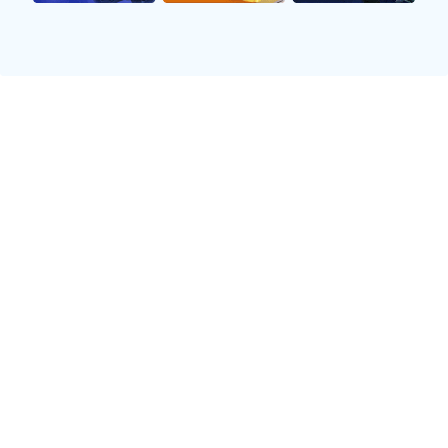
乌？
2023-10-
欧冠小组赛最新积分榜：豪门球队命运走向
23
分析
2023-10-
NBA新赛季揭幕战回顾：湖人队展现新战术
23
体系
2023-10-
世界杯预选赛亚洲区赛况：国足关键战役前
22
瞻
赛事数据与分析
球队实力榜
1. 曼城
98分
2. 皇家马德里
97分