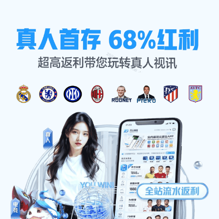
正品比分网
欢迎来到正品比分网
正品比分网是一个专业、权威、实时的综合性体育数据平
台。我们致力于为球迷提供最精准的赛事比分、深度的球
队分析与最新的体育资讯。无论是五大联赛的激烈角逐，
还是国际大赛的高光时刻，这里都有您需要的数据支持。
我们的数据团队全天候监控全球赛事，确保信息的准确性
与及时性，助您不错过每一个精彩瞬间。
即时比分
今日赛程
已结束