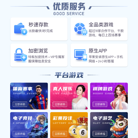
世界杯
欧洲杯
欧冠
英超
西甲
意甲
德甲
法甲
NBA
CBA
最新资讯
更多 >
2023-10-
深度解析：曼城为何能在英超赛季中保持统
24
治力？
2023-10-
皇马vs巴萨：国家德比前瞻，谁将主宰伯纳
24