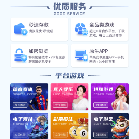
世界杯
欧洲杯
欧冠
英超
西甲
意甲
德甲
法甲
NBA
CBA
最新资讯
更多 >
2023-10-
深度解析：曼城为何能在英超赛季中保持统
24
治力？
2023-10-
皇马vs巴萨：国家德比前瞻，谁将主宰伯纳
24