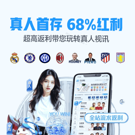
正品比分网
欢迎来到正品比分网
正品比分网是一个专业、权威、实时的综合性体育数据平
台。我们致力于为球迷提供最精准的赛事比分、深度的球
队分析与最新的体育资讯。无论是五大联赛的激烈角逐，
还是国际大赛的高光时刻，这里都有您需要的数据支持。
我们的数据团队全天候监控全球赛事，确保信息的准确性
与及时性，助您不错过每一个精彩瞬间。
即时比分
今日赛程
已结束