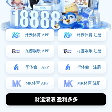
联赛
主队
比分
客队
曼城
2 : 1
阿森纳
英超
皇马
3 : 0
巴萨
西甲
尤文图斯
1 : 1
AC米兰
意甲
拜仁慕尼黑
4 : 2
多特蒙德
德甲
利物浦
2 : 2
巴黎圣日耳曼
欧冠
98 :
辽宁本钢
浙江稠州
CBA
85
查看更多足球比分 →
热门赛事专区