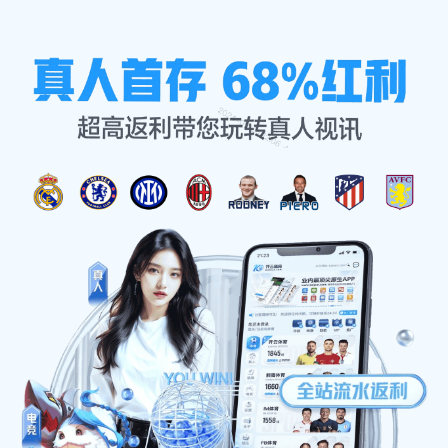
正品比分网
欢迎来到正品比分网
正品比分网是一个专业、权威、实时的综合性体育数据平
台。我们致力于为球迷提供最精准的赛事比分、深度的球
队分析与最新的体育资讯。无论是五大联赛的激烈角逐，
还是国际大赛的高光时刻，这里都有您需要的数据支持。
我们的数据团队全天候监控全球赛事，确保信息的准确性
与及时性，助您不错过每一个精彩瞬间。
即时比分
今日赛程
已结束