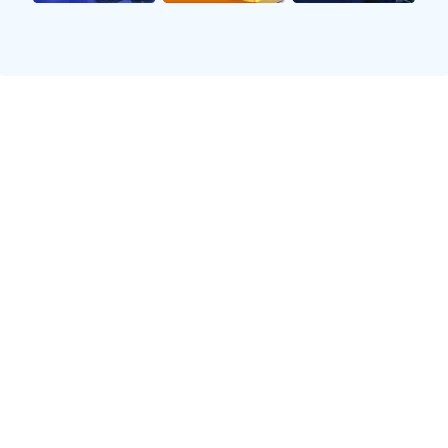
乌？
2023-10-
欧冠小组赛最新积分榜：豪门球队命运走向
23
分析
2023-10-
NBA新赛季揭幕战回顾：湖人队展现新战术
23
体系
2023-10-
世界杯预选赛亚洲区赛况：国足关键战役前
22
瞻
赛事数据与分析
球队实力榜
1. 曼城
98分
2. 皇家马德里
97分