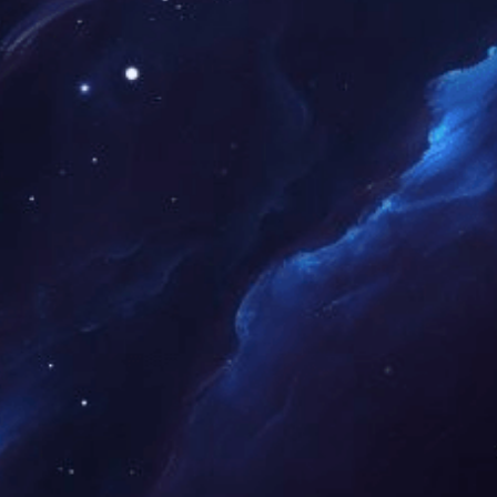
2023
2023
2023
2023
2023