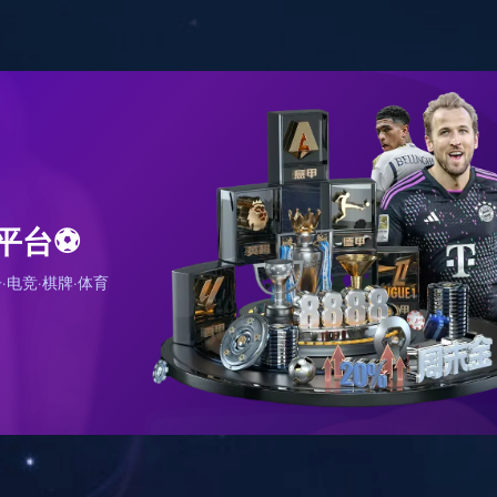
首页
足球比分
篮球比分
世界杯
据平台。我们致力于为球迷提供最精准的赛事比分、深度的球队分析
大赛的高光时刻，这里都有您需要的数据支持。我们的数据团队全天
每一个精彩瞬间。
比分
客队
2 : 1
阿森纳