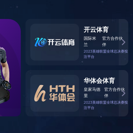
专区
欧冠专区
NBA专区
体育资讯
赛事数据
热门球队
与最新
曼联足球俱乐部
候监控
切尔西足球俱乐部
巴塞罗那足球俱乐部
巴黎圣日耳曼
金州勇士队
洛杉矶湖人队