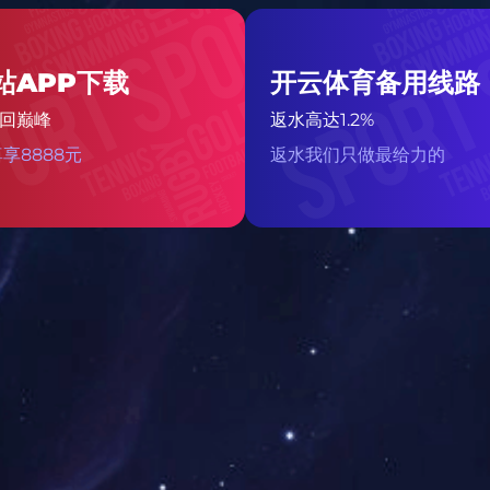
3 : 0
巴萨
1 : 1
AC米兰
4 : 2
多特蒙德
2 : 2
巴黎圣日耳曼
98 : 85
浙江稠州
查看更多足球比分 →
英超
西甲
意甲
德甲