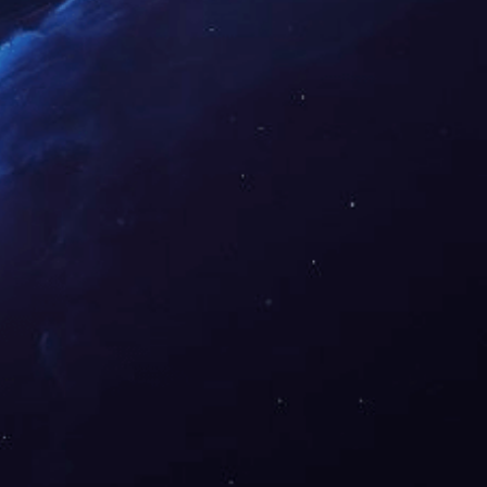
足球比分
篮球比分
数据中心
更多 >
球队百科
-10-24
赛程查询
-10-24
-10-23
体育百科
-10-23
了解足球、篮球的历史规则与术语。从越
-10-22
位判罚到NBA三分线，这里是您的体育知
识库。
进入百科频道 →