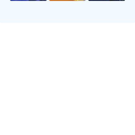
乌？
2023-10-
欧冠小组赛最新积分榜：豪门球队命运走向
23
分析
2023-10-
NBA新赛季揭幕战回顾：湖人队展现新战术
23
体系
2023-10-
世界杯预选赛亚洲区赛况：国足关键战役前
22
瞻
赛事数据与分析
球队实力榜
1. 曼城
98分
2. 皇家马德里
97分