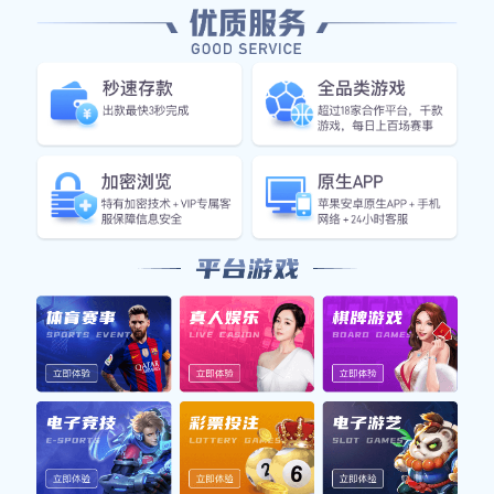
世界杯
欧洲杯
欧冠
英超
西甲
意甲
德甲
法甲
NBA
CBA
最新资讯
更多 >
2023-10-
深度解析：曼城为何能在英超赛季中保持统
24
治力？
2023-10-
皇马vs巴萨：国家德比前瞻，谁将主宰伯纳
24